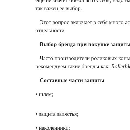
еще не значит обезопасить себя, надо 
так важен ее выбор.
Этот вопрос включает в себя много асп
отдельности.
Выбор бренда при покупке защит
Часто производители роликовых конь
рекомендуем такие бренды как:
Rollerbl
Составные части защиты
• шлем;
• защита запястья;
• наколенники;